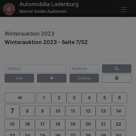
Automobilia Ladenburg
Marcel Seidel Auktionen
Winterauktion 2023
Winterauktion 2023 - Seite 7/52
Alle
Gebote
≪
1
2
3
4
5
6
7
8
9
10
11
12
13
14
15
16
17
18
19
20
21
22
23
24
25
26
27
28
29
30