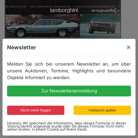
×
1691 - LAMBORGHINI
Newsletter
1970, Verkaufskatalog Lamborghini Espada 400GT,
(mattes Papier), 10 Seiten, viersprachig, guter Zustand
Melden Sie sich bei unserem Newsletter an, um über
unsere Auktionen, Termine, Highlights und besondere
Objekte informiert zu werden.
Startpreis: 100,00 €
Zur Newsletteranmeldung
Nicht mehr fragen
Vielleicht später
Ergebnis: 100,00 €
Hinweis: Wir speichern die Information, dass dieses Formular in dieser
Sitzung bereits angezeigt wurde oder Sie dieses Formular nicht mehr
sehen wollen, in einem Cookie auf Ihrem Gerät.