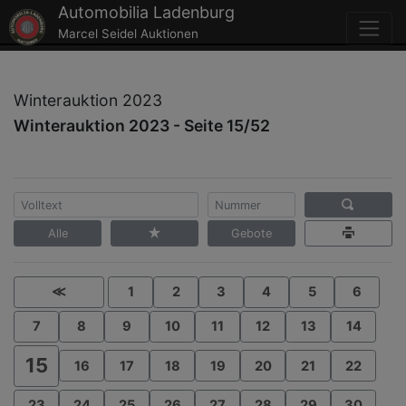
Automobilia Ladenburg
Marcel Seidel Auktionen
Winterauktion 2023
Winterauktion 2023 - Seite 15/52
Alle
Gebote
≪
1
2
3
4
5
6
7
8
9
10
11
12
13
14
15
16
17
18
19
20
21
22
23
24
25
26
27
28
29
30