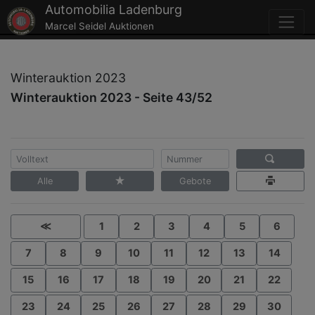
Automobilia Ladenburg
Marcel Seidel Auktionen
Winterauktion 2023
Winterauktion 2023 - Seite 43/52
Alle
Gebote
≪
1
2
3
4
5
6
7
8
9
10
11
12
13
14
15
16
17
18
19
20
21
22
23
24
25
26
27
28
29
30