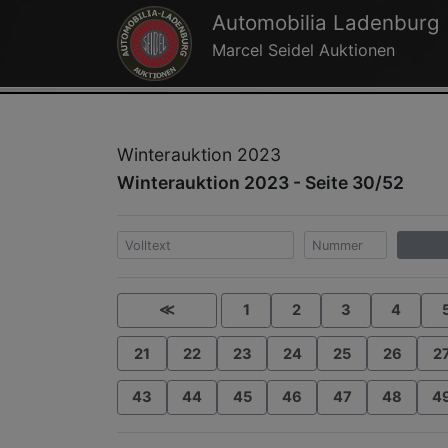
Automobilia Ladenburg
Marcel Seidel Auktionen
Winterauktion 2023
Winterauktion 2023 - Seite 30/52
≪
1
2
3
4
21
22
23
24
25
26
2
43
44
45
46
47
48
4