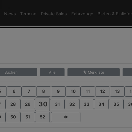
News
Termine
Private Sales
Fahrzeuge
Bieten & Einliefe
Suchen
Alle
Merkliste
5
6
7
8
9
10
11
12
13
1
30
7
28
29
31
32
33
34
35
3
9
50
51
52
≫