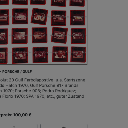
 - PORSCHE / GULF
olut 20 Gulf Farbdiapostive, u.a. Startszene
ds Hatch 1970, Gulf Porsche 917 Brands
h 1970; Porsche 908; Pedro Rodriguez;
a Florio 1970; SPA 1970, etc., guter Zustand
tpreis: 100,00 €