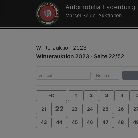
Automobilia Ladenburg
Marcel Seidel Auktionen
Winterauktion 2023
Winterauktion 2023 - Seite 22/52
≪
1
2
3
4
22
21
23
24
25
26
2
43
44
45
46
47
48
4