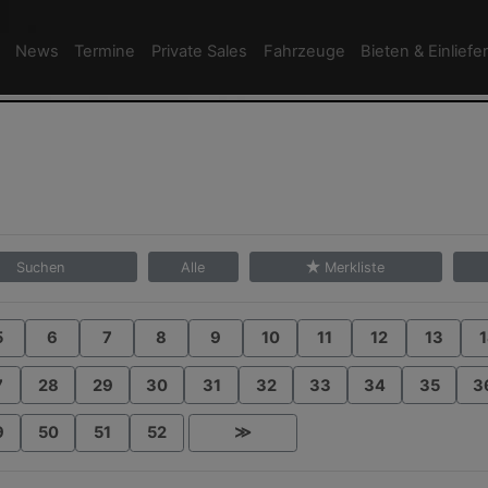
News
Termine
Private Sales
Fahrzeuge
Bieten & Einliefe
Suchen
Alle
Merkliste
5
6
7
8
9
10
11
12
13
1
7
28
29
30
31
32
33
34
35
3
9
50
51
52
≫