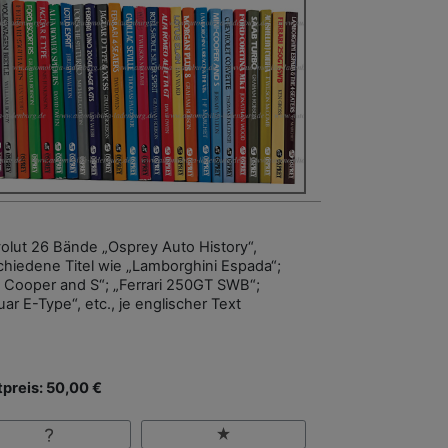
olut 26 Bände „Osprey Auto History“,
chiedene Titel wie „Lamborghini Espada“;
i Cooper and S“; „Ferrari 250GT SWB“;
ar E-Type“, etc., je englischer Text
tpreis: 50,00 €