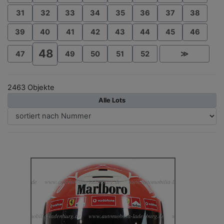
31
32
33
34
35
36
37
38
39
40
41
42
43
44
45
46
48
47
49
50
51
52
≫
2463 Objekte
Alle Lots