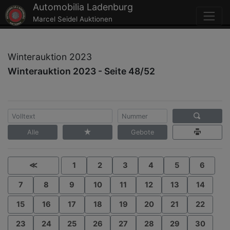
Automobilia Ladenburg
Marcel Seidel Auktionen
Winterauktion 2023
Winterauktion 2023 - Seite 48/52
Alle
Gebote
≪
1
2
3
4
5
6
7
8
9
10
11
12
13
14
15
16
17
18
19
20
21
22
23
24
25
26
27
28
29
30