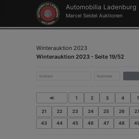
Automobilia Ladenburg
Marcel Seidel Auktionen
Winterauktion 2023
Winterauktion 2023 - Seite 19/52
≪
1
2
3
4
21
22
23
24
25
26
2
43
44
45
46
47
48
4