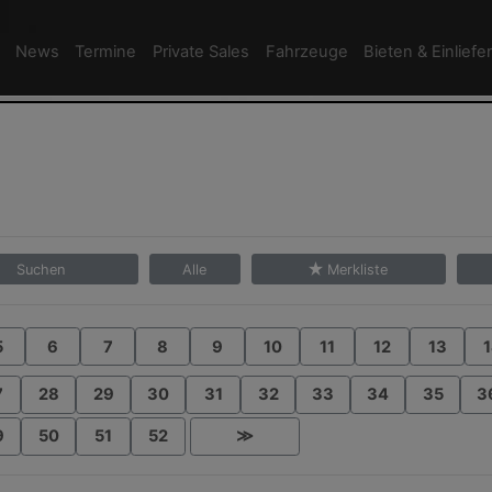
News
Termine
Private Sales
Fahrzeuge
Bieten & Einliefe
Suchen
Alle
Merkliste
5
6
7
8
9
10
11
12
13
1
7
28
29
30
31
32
33
34
35
3
9
50
51
52
≫