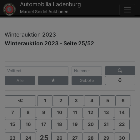
Automobilia Ladenburg
Marcel Seidel Auktionen
Winterauktion 2023
Winterauktion 2023 - Seite 25/52
Alle
Gebote
≪
1
2
3
4
5
6
7
8
9
10
11
12
13
14
15
16
17
18
19
20
21
22
25
23
24
26
27
28
29
30