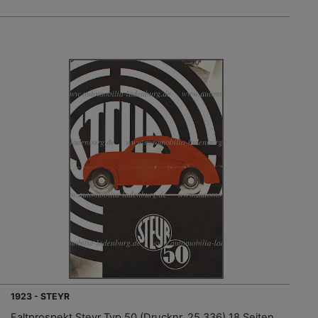
1923 - STEYR
Faltprospekt Steyr Typ 50 (Drucknr. 25.336) 18 Seiten