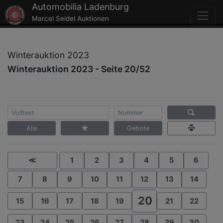
Automobilia Ladenburg
Marcel Seidel Auktionen
Winterauktion 2023
Winterauktion 2023 - Seite 20/52
Alle
Gebote
≪
1
2
3
4
5
6
7
8
9
10
11
12
13
14
20
15
16
17
18
19
21
22
23
24
25
26
27
28
29
30