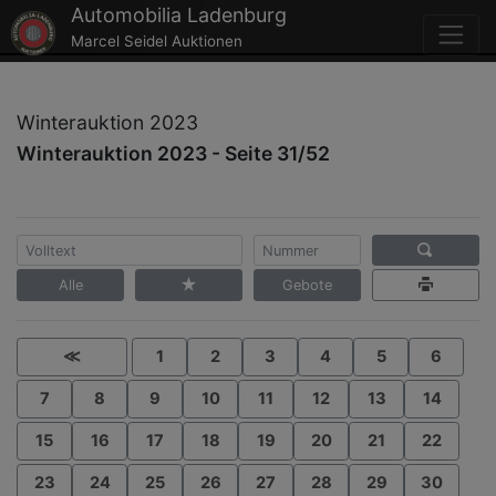
Automobilia Ladenburg
Marcel Seidel Auktionen
Winterauktion 2023
Winterauktion 2023 - Seite 31/52
Alle
Gebote
≪
1
2
3
4
5
6
7
8
9
10
11
12
13
14
15
16
17
18
19
20
21
22
23
24
25
26
27
28
29
30