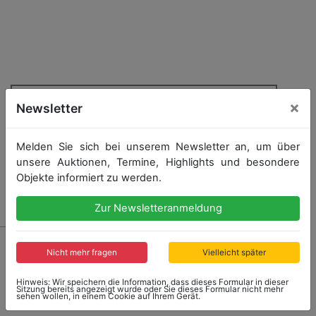
×
Newsletter
Melden Sie sich bei unserem Newsletter an, um über
unsere Auktionen, Termine, Highlights und besondere
Objekte informiert zu werden.
Zur Newsletteranmeldung
1835 - LAMBORGHINI
Nicht mehr fragen
Vielleicht später
Werkzeugtasche für Lamborghini Countach und
Urraco, innen mit 10 Werkzeugen, Wagenheber, 1 paar
Hinweis: Wir speichern die Information, dass dieses Formular in dieser
Handschuhe, sowie Ersatzbirnen
Sitzung bereits angezeigt wurde oder Sie dieses Formular nicht mehr
sehen wollen, in einem Cookie auf Ihrem Gerät.