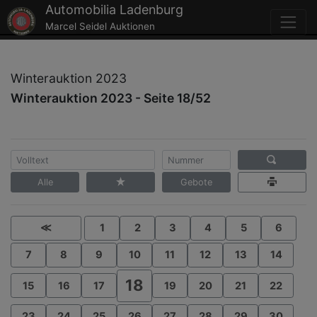
Automobilia Ladenburg
Marcel Seidel Auktionen
Winterauktion 2023
Winterauktion 2023 - Seite 18/52
Alle
Gebote
≪
1
2
3
4
5
6
7
8
9
10
11
12
13
14
18
15
16
17
19
20
21
22
23
24
25
26
27
28
29
30