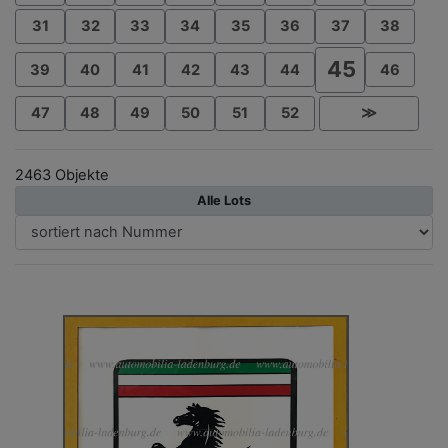
31
32
33
34
35
36
37
38
45
39
40
41
42
43
44
46
47
48
49
50
51
52
≫
2463 Objekte
Alle Lots