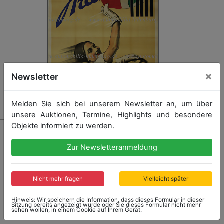
×
Newsletter
Melden Sie sich bei unserem Newsletter an, um über
unsere Auktionen, Termine, Highlights und besondere
Objekte informiert zu werden.
5006
Original Werbeplakat Ardita Fiat (1933) entworfen von
Zur Newsletteranmeldung
Alberto Bianchi, Darstellung einer winkenden Frau
beim Schulterblick am Lenkrad, auf Leinen gezogen u.
besonders großes Format 275,5x196cm – sehr guter
Nicht mehr fragen
Vielleicht später
Zustand
Hinweis: Wir speichern die Information, dass dieses Formular in dieser
Sitzung bereits angezeigt wurde oder Sie dieses Formular nicht mehr
sehen wollen, in einem Cookie auf Ihrem Gerät.
Startpreis: 5.800,00 €