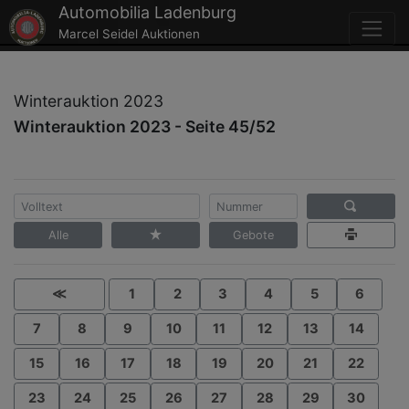
Automobilia Ladenburg
Marcel Seidel Auktionen
Winterauktion 2023
Winterauktion 2023 - Seite 45/52
Alle
Gebote
≪
1
2
3
4
5
6
7
8
9
10
11
12
13
14
15
16
17
18
19
20
21
22
23
24
25
26
27
28
29
30