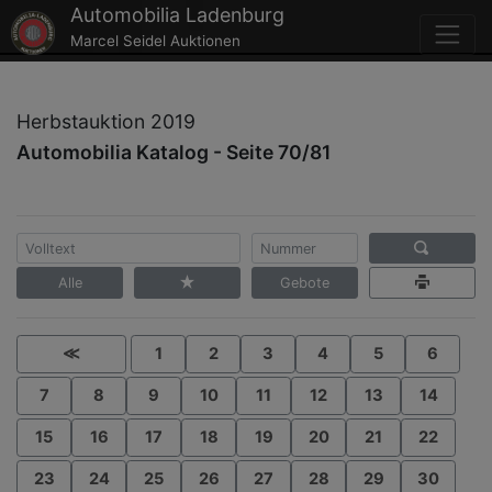
Automobilia Ladenburg
Marcel Seidel Auktionen
Herbstauktion 2019
Automobilia Katalog - Seite 70/81
Alle
Gebote
≪
1
2
3
4
5
6
7
8
9
10
11
12
13
14
15
16
17
18
19
20
21
22
23
24
25
26
27
28
29
30