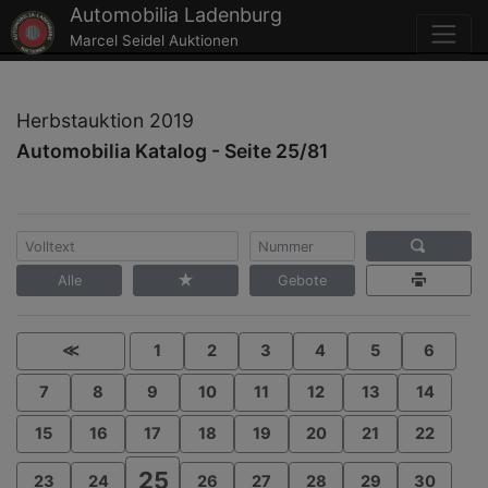
Automobilia Ladenburg
Marcel Seidel Auktionen
Herbstauktion 2019
Automobilia Katalog - Seite 25/81
Alle
Gebote
≪
1
2
3
4
5
6
7
8
9
10
11
12
13
14
15
16
17
18
19
20
21
22
25
23
24
26
27
28
29
30