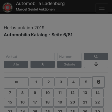
Automobilia Ladenburg
Marcel Seidel Auktionen
Herbstauktion 2019
Automobilia Katalog - Seite 6/81
Alle
Gebote
6
≪
1
2
3
4
5
7
8
9
10
11
12
13
14
15
16
17
18
19
20
21
22
23
24
25
26
27
28
29
30