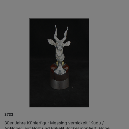
3733
30er Jahre Kühlerfigur Messing vernickelt "Kudu /
Antilope", auf Holz und Bakelit Sockel montiert, Höhe