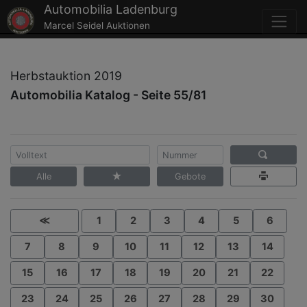
Automobilia Ladenburg
Marcel Seidel Auktionen
Herbstauktion 2019
Automobilia Katalog - Seite 55/81
Alle
Gebote
≪
1
2
3
4
5
6
7
8
9
10
11
12
13
14
15
16
17
18
19
20
21
22
23
24
25
26
27
28
29
30