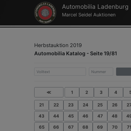
Automobilia Ladenburg
Marcel Seidel Auktionen
Herbstauktion 2019
Automobilia Katalog - Seite 19/81
≪
1
2
3
4
21
22
23
24
25
26
2
43
44
45
46
47
48
4
65
66
67
68
69
70
7