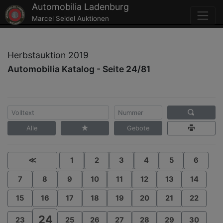
Automobilia Ladenburg
Marcel Seidel Auktionen
Herbstauktion 2019
Automobilia Katalog - Seite 24/81
Alle
Gebote
≪
1
2
3
4
5
6
7
8
9
10
11
12
13
14
15
16
17
18
19
20
21
22
24
23
25
26
27
28
29
30