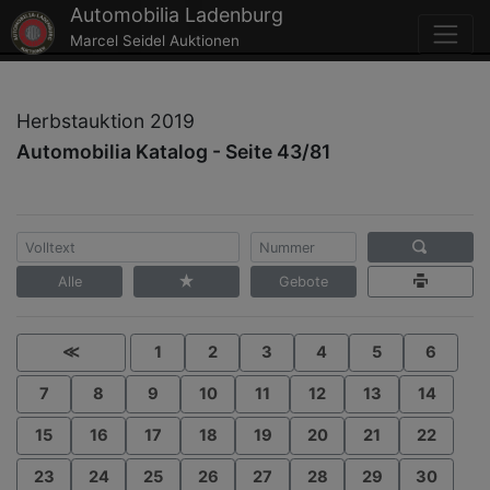
Automobilia Ladenburg
Marcel Seidel Auktionen
Herbstauktion 2019
Automobilia Katalog - Seite 43/81
Alle
Gebote
≪
1
2
3
4
5
6
7
8
9
10
11
12
13
14
15
16
17
18
19
20
21
22
23
24
25
26
27
28
29
30