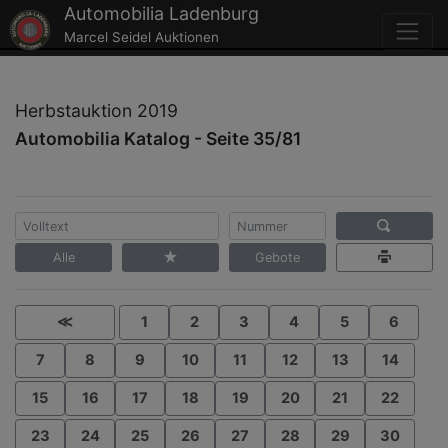
Automobilia Ladenburg
Marcel Seidel Auktionen
Herbstauktion 2019
Automobilia Katalog - Seite 35/81
Alle
Gebote
≪
1
2
3
4
5
6
7
8
9
10
11
12
13
14
15
16
17
18
19
20
21
22
23
24
25
26
27
28
29
30