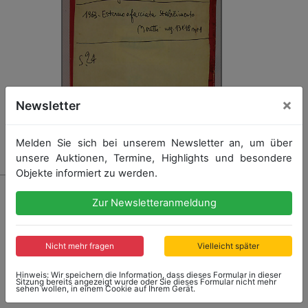
×
Newsletter
Melden Sie sich bei unserem Newsletter an, um über
unsere Auktionen, Termine, Highlights und besondere
Objekte informiert zu werden.
2559 - CARROZZERIA MORETTI
Zur Newsletteranmeldung
1963 Konv. 5 s/w Glasnegative "Carrozzeria Moretti"
Werk in Mailand, verschiedene Ansichten, 13x18cm,
guter Zust.
Nicht mehr fragen
Vielleicht später
Hinweis: Wir speichern die Information, dass dieses Formular in dieser
Sitzung bereits angezeigt wurde oder Sie dieses Formular nicht mehr
sehen wollen, in einem Cookie auf Ihrem Gerät.