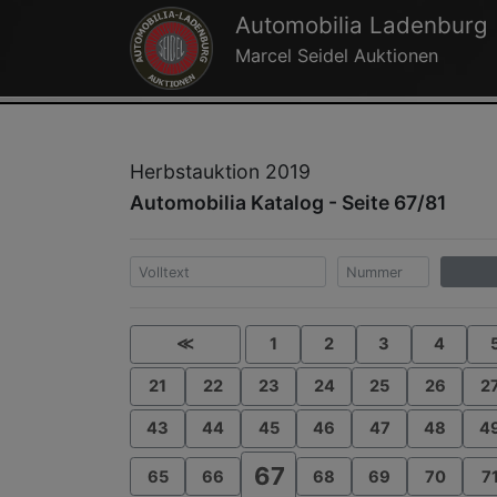
Automobilia Ladenburg
Marcel Seidel Auktionen
Herbstauktion 2019
Automobilia Katalog - Seite 67/81
≪
1
2
3
4
21
22
23
24
25
26
2
43
44
45
46
47
48
4
67
65
66
68
69
70
7