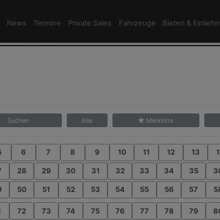
News
Termine
Private Sales
Fahrzeuge
Bieten & Einliefe
Suchen
Alle
Merkliste
5
6
7
8
9
10
11
12
13
1
7
28
29
30
31
32
33
34
35
3
9
50
51
52
53
54
55
56
57
5
1
72
73
74
75
76
77
78
79
8