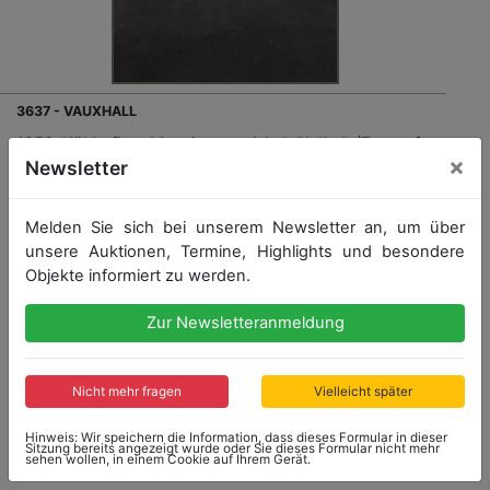
3637 - VAUXHALL
1950, Kühlerfigur Messing vernickelt "Adler", (Entwurf
×
für Vauxhall Modelle), auf Holzsockel montiert,
Newsletter
gesamte Höhe 9cm, Höhe Figur 5cm, Länge 13cm,
guter Zust.
Melden Sie sich bei unserem Newsletter an, um über
unsere Auktionen, Termine, Highlights und besondere
Objekte informiert zu werden.
Zur Newsletteranmeldung
Startpreis: 160,00 €
Nicht mehr fragen
Vielleicht später
Hinweis: Wir speichern die Information, dass dieses Formular in dieser
Sitzung bereits angezeigt wurde oder Sie dieses Formular nicht mehr
Kein Nachverkauf
sehen wollen, in einem Cookie auf Ihrem Gerät.