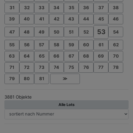
31
32
33
34
35
36
37
38
39
40
41
42
43
44
45
46
53
47
48
49
50
51
52
54
55
56
57
58
59
60
61
62
63
64
65
66
67
68
69
70
71
72
73
74
75
76
77
78
79
80
81
≫
3881 Objekte
Alle Lots