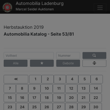
Automobilia Ladenburg
Marcel Seidel Auktionen
Herbstauktion 2019
Automobilia Katalog - Seite 53/81
Alle
Gebote
≪
1
2
3
4
5
6
7
8
9
10
11
12
13
14
15
16
17
18
19
20
21
22
23
24
25
26
27
28
29
30