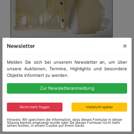
×
4108 - PORSCHE
Newsletter
Porsche 906 Motorabdeckung, kompletter Satz in GFK
für kleines Lüfterrad.
Melden Sie sich bei unserem Newsletter an, um über
unsere Auktionen, Termine, Highlights und besondere
Objekte informiert zu werden.
Startpreis: 990,00 €
Zur Newsletteranmeldung
Nicht mehr fragen
Vielleicht später
Kein Nachverkauf
Hinweis: Wir speichern die Information, dass dieses Formular in dieser
Sitzung bereits angezeigt wurde oder Sie dieses Formular nicht mehr
sehen wollen, in einem Cookie auf Ihrem Gerät.