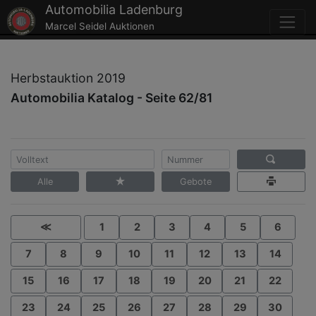
Automobilia Ladenburg
Marcel Seidel Auktionen
Herbstauktion 2019
Automobilia Katalog - Seite 62/81
Alle
Gebote
≪
1
2
3
4
5
6
7
8
9
10
11
12
13
14
15
16
17
18
19
20
21
22
23
24
25
26
27
28
29
30