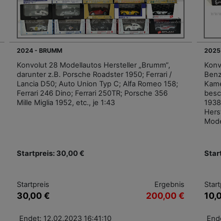
2024 - BRUMM
2025
Konvolut 28 Modellautos Hersteller „Brumm“,
Konv
darunter z.B. Porsche Roadster 1950; Ferrari /
Benz
Lancia D50; Auto Union Typ C; Alfa Romeo 158;
Kame
Ferrari 246 Dino; Ferrari 250TR; Porsche 356
besc
Mille Miglia 1952, etc., je 1:43
1938
Herst
Mode
Startpreis: 30,00 €
Star
Startpreis
Ergebnis
Start
30,00 €
200,00 €
10,
Endet: 12.02.2023 16:41:10
End