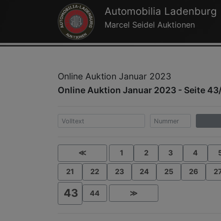
Automobilia Ladenburg
Marcel Seidel Auktionen
Online Auktion Januar 2023
Online Auktion Januar 2023 - Seite 43
≪
1
2
3
4
21
22
23
24
25
26
2
43
44
≫