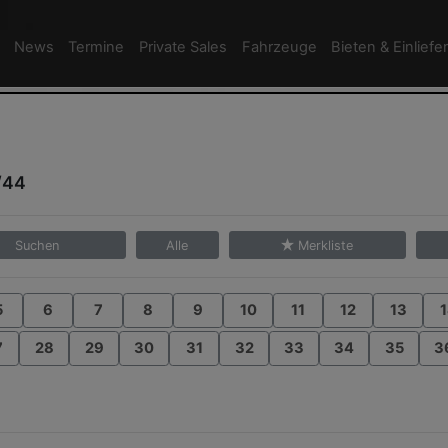
News
Termine
Private Sales
Fahrzeuge
Bieten & Einliefe
/44
Suchen
Alle
Merkliste
5
6
7
8
9
10
11
12
13
1
7
28
29
30
31
32
33
34
35
3