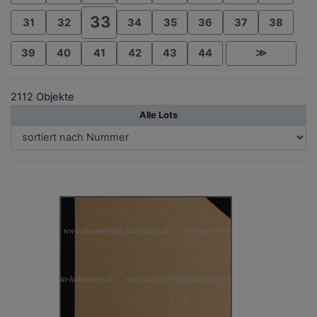
33
31
32
34
35
36
37
38
39
40
41
42
43
44
≫
2112 Objekte
Alle Lots