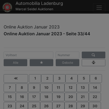
Automobilia Ladenburg
Marcel Seidel Auktionen
Online Auktion Januar 2023
Online Auktion Januar 2023 - Seite 33/44
Alle
Gebote
≪
1
2
3
4
5
6
7
8
9
10
11
12
13
14
15
16
17
18
19
20
21
22
23
24
25
26
27
28
29
30