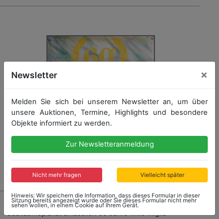
×
Newsletter
Melden Sie sich bei unserem Newsletter an, um über
unsere Auktionen, Termine, Highlights und besondere
Objekte informiert zu werden.
Zur Newsletteranmeldung
Nicht mehr fragen
Vielleicht später
Hinweis: Wir speichern die Information, dass dieses Formular in dieser
1553 - MILLE MIGLIA
Sitzung bereits angezeigt wurde oder Sie dieses Formular nicht mehr
sehen wollen, in einem Cookie auf Ihrem Gerät.
Jubiläumsplakat anlässlich 60 Jahre Mille Miglia