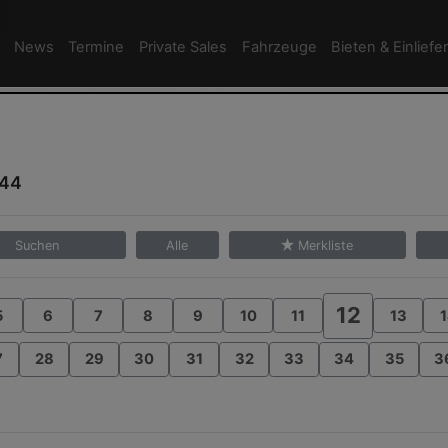
News
Termine
Private Sales
Fahrzeuge
Bieten & Einliefe
/44
Suchen
Alle
Merkliste
12
5
6
7
8
9
10
11
13
1
7
28
29
30
31
32
33
34
35
3