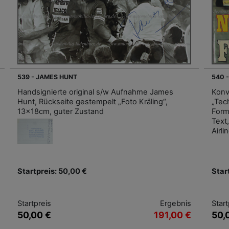
539 - JAMES HUNT
540 -
Handsignierte original s/w Aufnahme James
Konv
Hunt, Rückseite gestempelt „Foto Kräling“,
„Tec
13x18cm, guter Zustand
Form
Text
Airl
Startpreis: 50,00 €
Star
Startpreis
Ergebnis
Start
50,00 €
191,00 €
50,