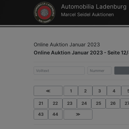
Automobilia Ladenburg
Marcel Seidel Auktionen
Online Auktion Januar 2023
Online Auktion Januar 2023 - Seite 12
≪
1
2
3
4
21
22
23
24
25
26
2
43
44
≫