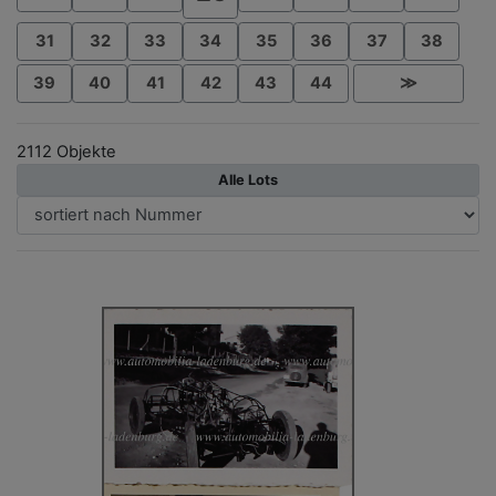
31
32
33
34
35
36
37
38
39
40
41
42
43
44
≫
2112 Objekte
Alle Lots