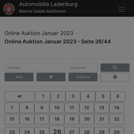
Automobilia Ladenburg
Marcel Seidel Auktionen
Online Auktion Januar 2023
Online Auktion Januar 2023 - Seite 26/44
Alle
Gebote
≪
1
2
3
4
5
6
7
8
9
10
11
12
13
14
15
16
17
18
19
20
21
22
26
23
24
25
27
28
29
30