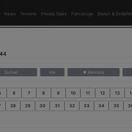
News
Termine
Private Sales
Fahrzeuge
Bieten & Einliefe
/44
Suchen
Alle
Merkliste
5
6
7
8
9
10
11
12
13
1
7
28
29
30
31
32
33
34
35
3