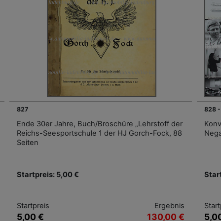
827
828 
Ende 30er Jahre, Buch/Broschüre „Lehrstoff der
Konv
Reichs-Seesportschule 1 der HJ Gorch-Fock, 88
Nega
Seiten
Startpreis: 5,00 €
Star
Startpreis
Ergebnis
Start
5,00 €
130,00 €
5,0