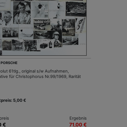
- PORSCHE
olut 61tlg., original s/w Aufnahmen,
tive für Christophorus Nr.99/1969, Rarität
tpreis: 5,00 €
preis
Ergebnis
0 €
71,00 €