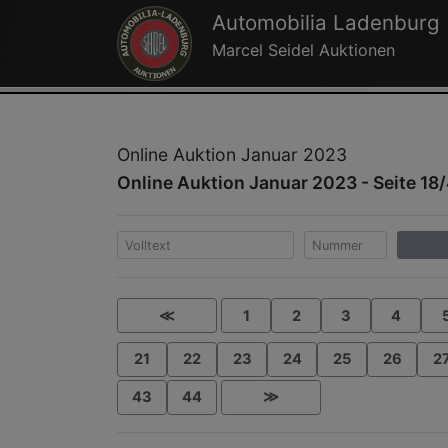
Automobilia Ladenburg
Marcel Seidel Auktionen
Online Auktion Januar 2023
Online Auktion Januar 2023 - Seite 18
≪
1
2
3
4
21
22
23
24
25
26
2
43
44
≫