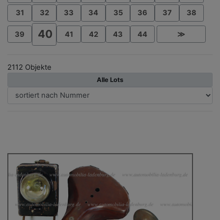
31
32
33
34
35
36
37
38
40
39
41
42
43
44
≫
2112 Objekte
Alle Lots