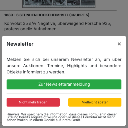
1889 - 6 STUNDEN HOCKEHEIM 1977 (GRUPPE 5)
Konvolut 35 s/w Negative, überwiegend Porsche 935,
professionelle Aufnahmen
×
Newsletter
Startpreis: 5,00 €
Melden Sie sich bei unserem Newsletter an, um über
Startpreis
Ergebnis
unsere Auktionen, Termine, Highlights und besondere
5,00 €
65,00 €
Objekte informiert zu werden.
Zur Newsletteranmeldung
Endet: 12.02.2023 16:18:40
Nicht mehr fragen
Vielleicht später
Ergebnis: 65,00 €
Hinweis: Wir speichern die Information, dass dieses Formular in dieser
Sitzung bereits angezeigt wurde oder Sie dieses Formular nicht mehr
sehen wollen, in einem Cookie auf Ihrem Gerät.