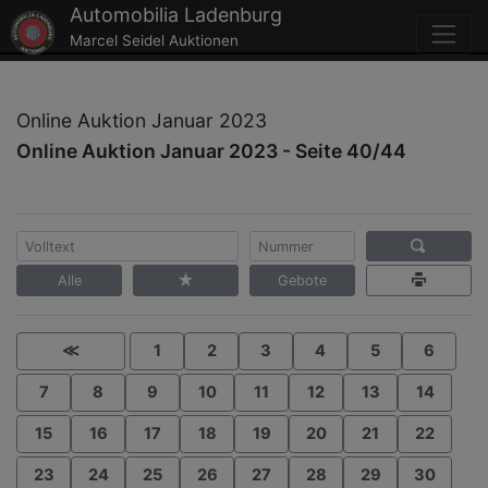
Automobilia Ladenburg
Marcel Seidel Auktionen
Online Auktion Januar 2023
Online Auktion Januar 2023 - Seite 40/44
Alle
Gebote
≪
1
2
3
4
5
6
7
8
9
10
11
12
13
14
15
16
17
18
19
20
21
22
23
24
25
26
27
28
29
30