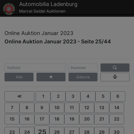
Automobilia Ladenburg
Marcel Seidel Auktionen
Online Auktion Januar 2023
Online Auktion Januar 2023 - Seite 25/44
Alle
Gebote
≪
1
2
3
4
5
6
7
8
9
10
11
12
13
14
15
16
17
18
19
20
21
22
25
23
24
26
27
28
29
30