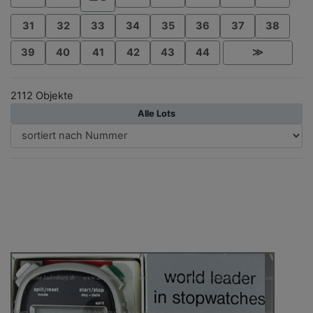
31
32
33
34
35
36
37
38
39
40
41
42
43
44
≫
2112 Objekte
Alle Lots