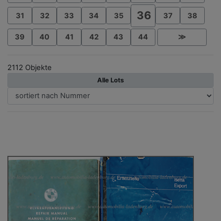
36
31
32
33
34
35
37
38
39
40
41
42
43
44
≫
2112 Objekte
Alle Lots