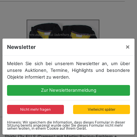
×
Newsletter
Melden Sie sich bei unserem Newsletter an, um über
unsere Auktionen, Termine, Highlights und besondere
Objekte informiert zu werden.
Zur Newsletteranmeldung
Nicht mehr fragen
Vielleicht später
1697 - PORSCHE, MARTINI RACING
Hinweis: Wir speichern die Information, dass dieses Formular in dieser
Sitzung bereits angezeigt wurde oder Sie dieses Formular nicht mehr
sehen wollen, in einem Cookie auf Ihrem Gerät.
4tlg. Konvolut, darunter: 3x Porsche Martini Racing T-
Shirts (3x EU S /Damen) mit Martini Racing-Emblem +