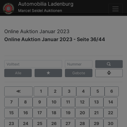
Automobilia Ladenburg
Marcel Seidel Auktionen
Online Auktion Januar 2023
Online Auktion Januar 2023 - Seite 36/44
Alle
Gebote
≪
1
2
3
4
5
6
7
8
9
10
11
12
13
14
15
16
17
18
19
20
21
22
23
24
25
26
27
28
29
30