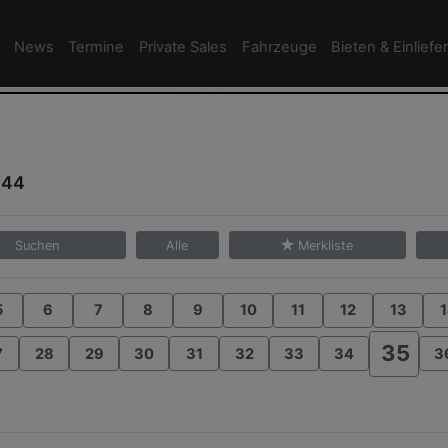
News
Termine
Private Sales
Fahrzeuge
Bieten & Einliefe
/44
Suchen
Alle
Merkliste
5
6
7
8
9
10
11
12
13
1
35
7
28
29
30
31
32
33
34
3