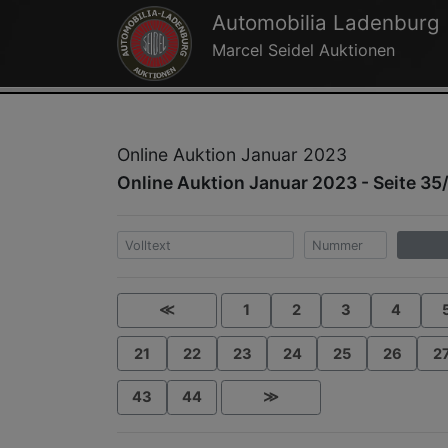
Automobilia Ladenburg
Marcel Seidel Auktionen
Online Auktion Januar 2023
Online Auktion Januar 2023 - Seite 35
≪
1
2
3
4
21
22
23
24
25
26
2
43
44
≫