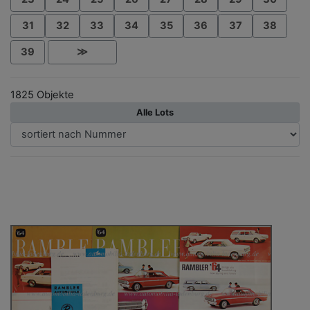
31
32
33
34
35
36
37
38
39
≫
1825 Objekte
Alle Lots