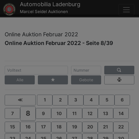
Automobilia Ladenburg
Marcel Seidel Auktionen
Online Auktion Februar 2022
Online Auktion Februar 2022 - Seite 8/39
Alle
Gebote
≪
1
2
3
4
5
6
8
7
9
10
11
12
13
14
15
16
17
18
19
20
21
22
23
24
25
26
27
28
29
30