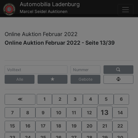
Automobilia Ladenburg
Marcel Seidel Auktionen
Online Auktion Februar 2022
Online Auktion Februar 2022 - Seite 13/39
Alle
Gebote
≪
1
2
3
4
5
6
13
7
8
9
10
11
12
14
15
16
17
18
19
20
21
22
23
24
25
26
27
28
29
30