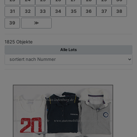
31
32
33
34
35
36
37
38
39
≫
1825 Objekte
Alle Lots