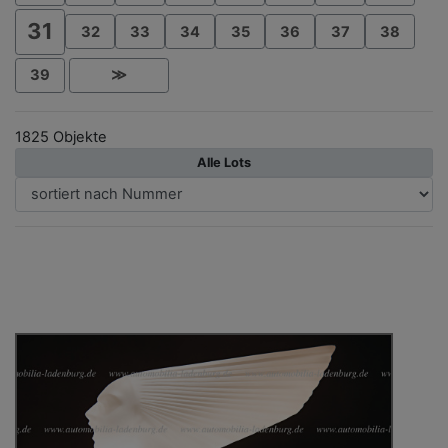
31
32
33
34
35
36
37
38
39
≫
1825 Objekte
Alle Lots