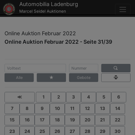
Automobilia Ladenburg
Marcel Seidel Auktionen
Online Auktion Februar 2022
Online Auktion Februar 2022 - Seite 31/39
Alle
Gebote
≪
1
2
3
4
5
6
7
8
9
10
11
12
13
14
15
16
17
18
19
20
21
22
23
24
25
26
27
28
29
30