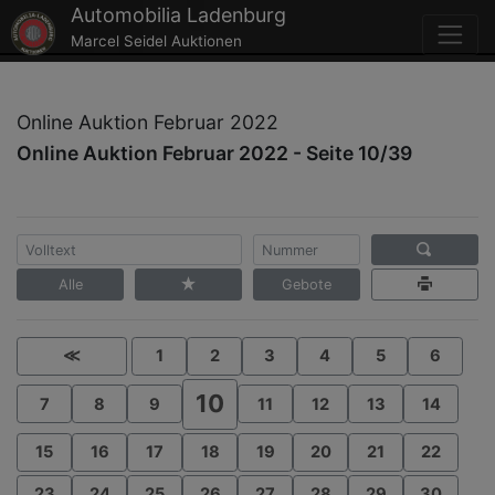
Automobilia Ladenburg
Marcel Seidel Auktionen
Online Auktion Februar 2022
Online Auktion Februar 2022 - Seite 10/39
Alle
Gebote
≪
1
2
3
4
5
6
10
7
8
9
11
12
13
14
15
16
17
18
19
20
21
22
23
24
25
26
27
28
29
30