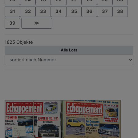
31
32
33
34
35
36
37
38
39
≫
1825 Objekte
Alle Lots