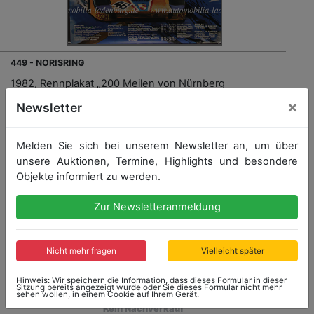
449 - NORISRING
1982, Rennplakat „200 Meilen von Nürnberg
Norisring“, 120x85cm; 1 Einriss 3cm, sonst guter
×
Newsletter
Zustand
Melden Sie sich bei unserem Newsletter an, um über
Startpreis: 40,00 €
unsere Auktionen, Termine, Highlights und besondere
Objekte informiert zu werden.
Startpreis
Zur Newsletteranmeldung
40,00 €
Endet: 12.02.2022 15:14:40
Nicht mehr fragen
Vielleicht später
Hinweis: Wir speichern die Information, dass dieses Formular in dieser
Sitzung bereits angezeigt wurde oder Sie dieses Formular nicht mehr
sehen wollen, in einem Cookie auf Ihrem Gerät.
Kein Nachverkauf