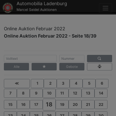
Automobilia Ladenburg
Marcel Seidel Auktionen
Online Auktion Februar 2022
Online Auktion Februar 2022 - Seite 18/39
Alle
Gebote
≪
1
2
3
4
5
6
7
8
9
10
11
12
13
14
18
15
16
17
19
20
21
22
23
24
25
26
27
28
29
30