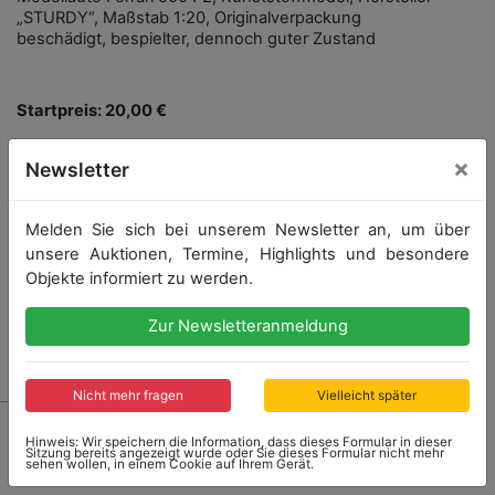
„STURDY“, Maßstab 1:20, Originalverpackung
beschädigt, bespielter, dennoch guter Zustand
Startpreis: 20,00 €
×
Newsletter
Startpreis
Ergebnis
20,00 €
43,00 €
Melden Sie sich bei unserem Newsletter an, um über
unsere Auktionen, Termine, Highlights und besondere
Endet: 12.02.2022 16:18:40
Objekte informiert zu werden.
Zur Newsletteranmeldung
Ergebnis: 43,00 €
Nicht mehr fragen
Vielleicht später
Hinweis: Wir speichern die Information, dass dieses Formular in dieser
Sitzung bereits angezeigt wurde oder Sie dieses Formular nicht mehr
sehen wollen, in einem Cookie auf Ihrem Gerät.