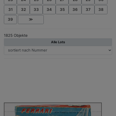
31
32
33
34
35
36
37
38
39
≫
1825 Objekte
Alle Lots