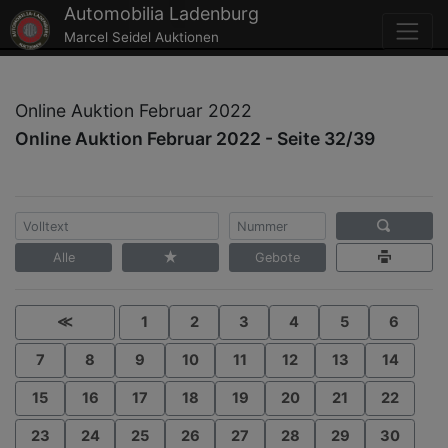
Automobilia Ladenburg
Marcel Seidel Auktionen
Online Auktion Februar 2022
Online Auktion Februar 2022 - Seite 32/39
Alle
Gebote
≪
1
2
3
4
5
6
7
8
9
10
11
12
13
14
15
16
17
18
19
20
21
22
23
24
25
26
27
28
29
30