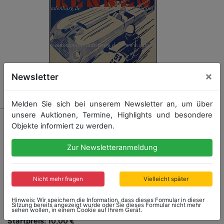
×
Newsletter
Melden Sie sich bei unserem Newsletter an, um über
unsere Auktionen, Termine, Highlights und besondere
1505
Objekte informiert zu werden.
Programmheft Grenzlandringrennen
19.September.1948, Teilnehmer u.a. Karl Kling, Toni
Zur Newsletteranmeldung
Ulmen, Karl Schäufele, Ralph Roese, Karl Bossong,
Helm Glöckler, Arthur Rosenhammer, Heinz Mölders,
Josef Hummels auf Vertias, Willi Krakau, Hans Roth auf
BMW, Egon Brütsch auf Maserati, Helmut Deutz auf
Nicht mehr fragen
Vielleicht später
Alfa Romeo,...
mehr
Hinweis: Wir speichern die Information, dass dieses Formular in dieser
Sitzung bereits angezeigt wurde oder Sie dieses Formular nicht mehr
sehen wollen, in einem Cookie auf Ihrem Gerät.
Startpreis: 10,00 €