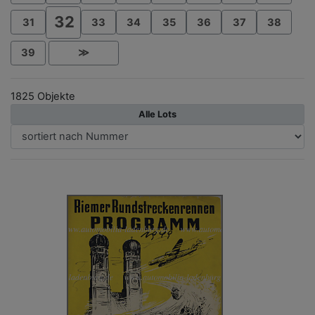
32
31
33
34
35
36
37
38
39
≫
1825 Objekte
Alle Lots