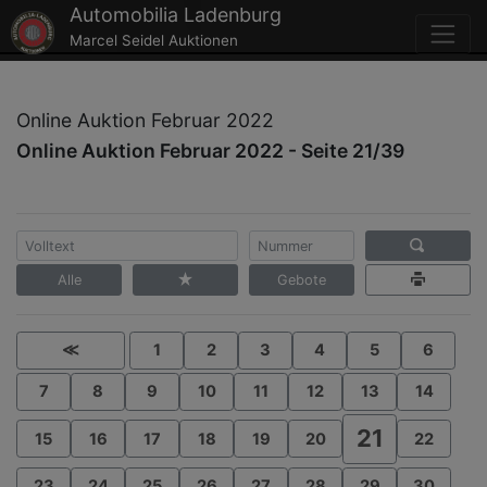
Automobilia Ladenburg
Marcel Seidel Auktionen
Online Auktion Februar 2022
Online Auktion Februar 2022 - Seite 21/39
Alle
Gebote
≪
1
2
3
4
5
6
7
8
9
10
11
12
13
14
21
15
16
17
18
19
20
22
23
24
25
26
27
28
29
30