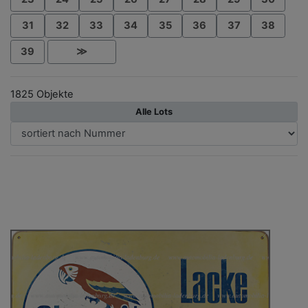
31
32
33
34
35
36
37
38
39
≫
1825 Objekte
Alle Lots