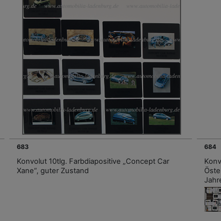
683
684
Konvolut 10tlg. Farbdiapositive „Concept Car
Konv
Xane“, guter Zustand
Öste
Jahr