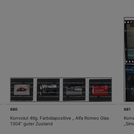
680
681
Konvolut 4tlg. Farbdiapositive „ Alfa Romeo Glas
Konvo
1304“ guter Zustand
„Sim