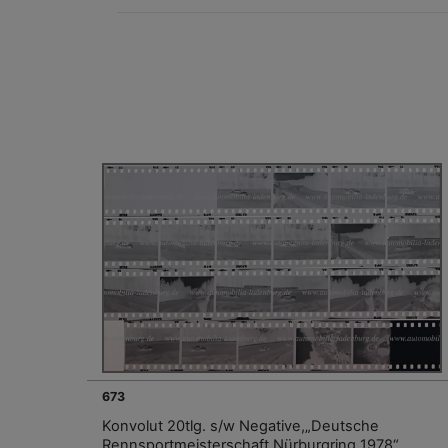
673
Konvolut 20tlg. s/w Negative,„Deutsche
Rennsportmeisterschaft Nürburgring 1978“,