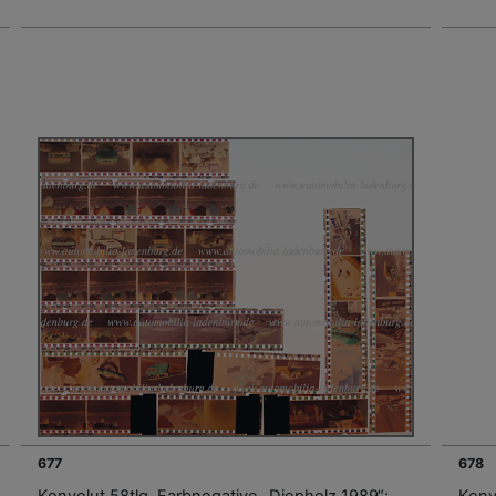
677
678