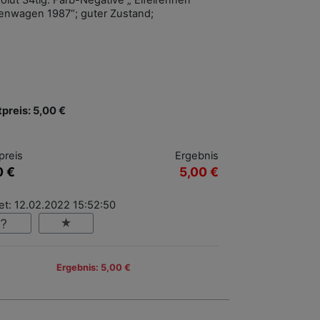
olut 34tlg. Farb-Negative „ Eifelrennen
enwagen 1987“; guter Zustand;
tpreis: 5,00 €
preis
Ergebnis
0 €
5,00 €
et: 12.02.2022 15:52:50
Ergebnis: 5,00 €