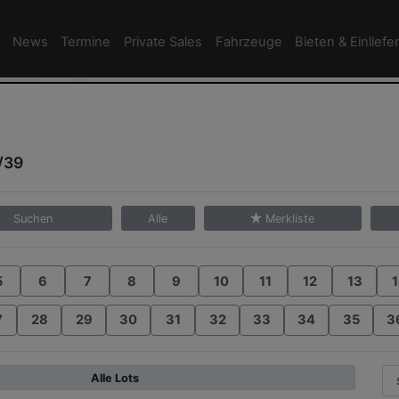
News
Termine
Private Sales
Fahrzeuge
Bieten & Einliefe
/39
Suchen
Alle
Merkliste
5
6
7
8
9
10
11
12
13
1
7
28
29
30
31
32
33
34
35
3
Alle Lots