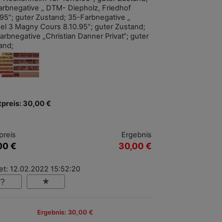
arbnegative „ DTM- Diepholz, Friedhof
.95“; guter Zustand; 35-Farbnegative „
el 3 Magny Cours 8.10.95“; guter Zustand;
arbnegative „Christian Danner Privat“; guter
and;
tpreis: 30,00 €
preis
Ergebnis
00 €
30,00 €
et: 12.02.2022 15:52:20
Ergebnis: 30,00 €