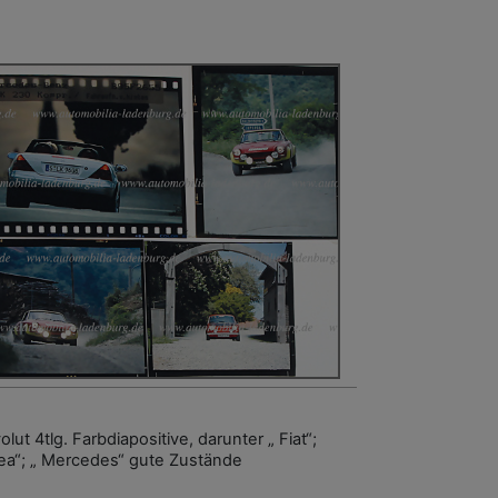
lut 4tlg. Farbdiapositive, darunter „ Fiat“;
ea“; „ Mercedes“ gute Zustände