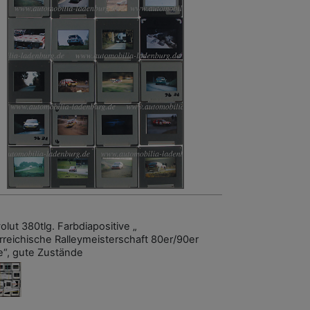
olut 380tlg. Farbdiapositive „
rreichische Ralleymeisterschaft 80er/90er
e“, gute Zustände