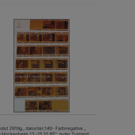
olut 291tlg., darunter;140- Farbnegative „
Hockenheim 13.-15.10.95“; guter Zustand;