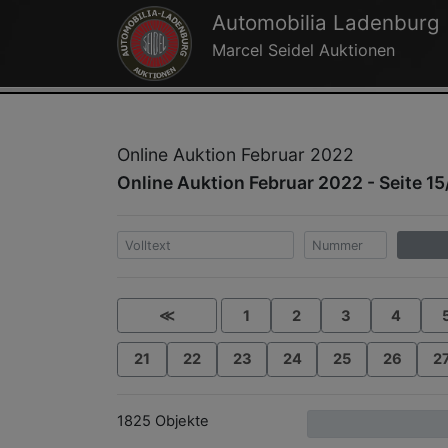
Automobilia Ladenburg
Marcel Seidel Auktionen
Online Auktion Februar 2022
Online Auktion Februar 2022 - Seite 15
≪
1
2
3
4
21
22
23
24
25
26
2
1825 Objekte