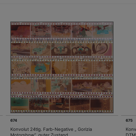
674
675
Konvolut 24tlg. Farb-Negative „ Gorizia
Konv
Motorshow“, guter Zustand
DTM-