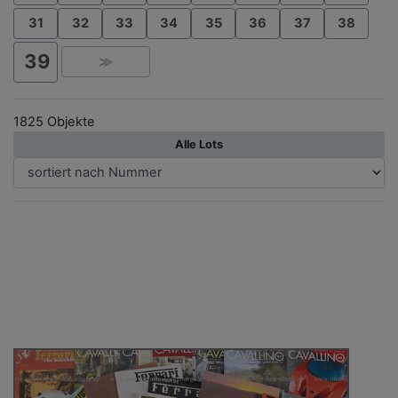
31
32
33
34
35
36
37
38
39
≫
1825 Objekte
Alle Lots