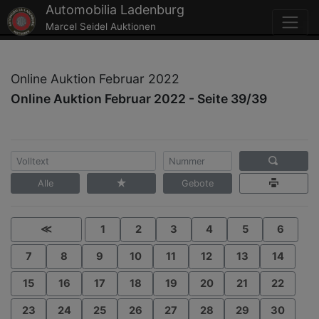
Automobilia Ladenburg
Marcel Seidel Auktionen
Online Auktion Februar 2022
Online Auktion Februar 2022 - Seite 39/39
Alle
Gebote
≪
1
2
3
4
5
6
7
8
9
10
11
12
13
14
15
16
17
18
19
20
21
22
23
24
25
26
27
28
29
30