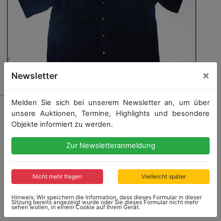
×
Newsletter
Melden Sie sich bei unserem Newsletter an, um über
5100 - BMW
unsere Auktionen, Termine, Highlights und besondere
BMW Williams Teamhemd von 2000, ohne
Objekte informiert zu werden.
Tabakwerbung (solche werden bei Rennen mit
Tabakverbot getragen), Rückseite BMW Williams
Zur Newsletteranmeldung
Formel 1 Team, guter Zust.
Nicht mehr fragen
Vielleicht später
Startpreis: 80,00 €
Hinweis: Wir speichern die Information, dass dieses Formular in dieser
Sitzung bereits angezeigt wurde oder Sie dieses Formular nicht mehr
sehen wollen, in einem Cookie auf Ihrem Gerät.