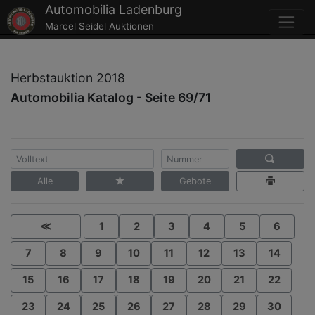
Automobilia Ladenburg
Marcel Seidel Auktionen
Herbstauktion 2018
Automobilia Katalog - Seite 69/71
Alle
Gebote
≪
1
2
3
4
5
6
7
8
9
10
11
12
13
14
15
16
17
18
19
20
21
22
23
24
25
26
27
28
29
30