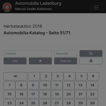
Automobilia Ladenburg
Marcel Seidel Auktionen
Herbstauktion 2018
Automobilia Katalog - Seite 51/71
Alle
Gebote
≪
1
2
3
4
5
6
7
8
9
10
11
12
13
14
15
16
17
18
19
20
21
22
23
24
25
26
27
28
29
30