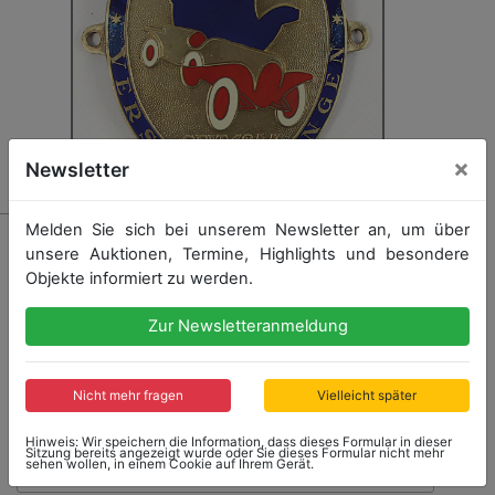
×
Newsletter
Melden Sie sich bei unserem Newsletter an, um über
3328
unsere Auktionen, Termine, Highlights und besondere
Plakette Agrippina Versicherungen seit 1944,
Objekte informiert zu werden.
emailliert, ca. 8 x 10 cm, guter Zust.
Zur Newsletteranmeldung
Startpreis: 80,00 €
Nicht mehr fragen
Vielleicht später
Hinweis: Wir speichern die Information, dass dieses Formular in dieser
Sitzung bereits angezeigt wurde oder Sie dieses Formular nicht mehr
sehen wollen, in einem Cookie auf Ihrem Gerät.
Kein Nachverkauf