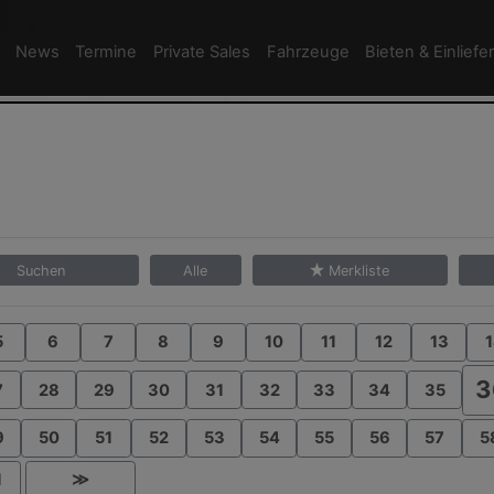
News
Termine
Private Sales
Fahrzeuge
Bieten & Einliefe
Suchen
Alle
Merkliste
5
6
7
8
9
10
11
12
13
1
3
7
28
29
30
31
32
33
34
35
9
50
51
52
53
54
55
56
57
5
1
≫