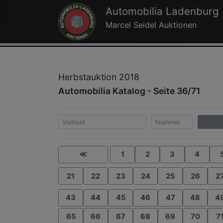
Automobilia Ladenburg
Marcel Seidel Auktionen
Herbstauktion 2018
Automobilia Katalog - Seite 36/71
≪
1
2
3
4
21
22
23
24
25
26
2
43
44
45
46
47
48
4
65
66
67
68
69
70
7