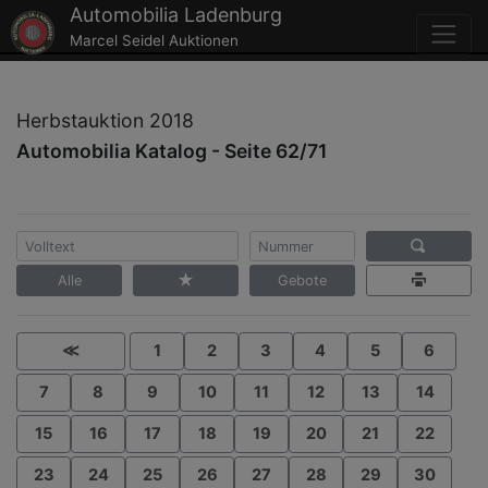
Automobilia Ladenburg
Marcel Seidel Auktionen
Herbstauktion 2018
Automobilia Katalog - Seite 62/71
Alle
Gebote
≪
1
2
3
4
5
6
7
8
9
10
11
12
13
14
15
16
17
18
19
20
21
22
23
24
25
26
27
28
29
30