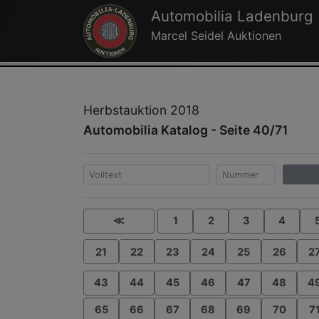
Automobilia Ladenburg
Marcel Seidel Auktionen
Herbstauktion 2018
Automobilia Katalog - Seite 40/71
≪
1
2
3
4
21
22
23
24
25
26
2
43
44
45
46
47
48
4
65
66
67
68
69
70
7