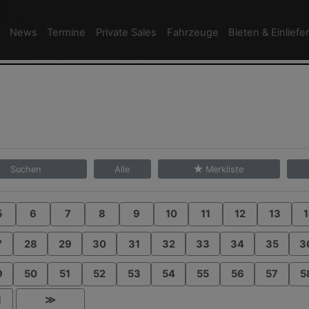
News
Termine
Private Sales
Fahrzeuge
Bieten & Einliefe
Suchen
Alle
Merkliste
5
6
7
8
9
10
11
12
13
1
7
28
29
30
31
32
33
34
35
3
9
50
51
52
53
54
55
56
57
5
1
≫