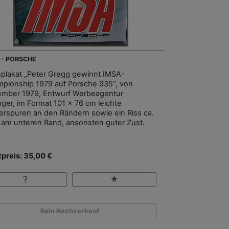
 - PORSCHE
plakat „Peter Gregg gewinnt IMSA-
pionship 1979 auf Porsche 935“, von
mber 1979, Entwurf Werbeagentur
nger, im Format 101 x 76 cm leichte
terspuren an den Rändern sowie ein Riss ca.
 am unteren Rand, ansonsten guter Zust.
tpreis: 35,00 €
Kein Nachverkauf