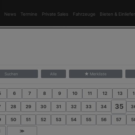
News
Termine
Private Sales
Fahrzeuge
Bieten & Einliefe
Suchen
Alle
Merkliste
5
6
7
8
9
10
11
12
13
1
35
7
28
29
30
31
32
33
34
3
9
50
51
52
53
54
55
56
57
5
1
≫