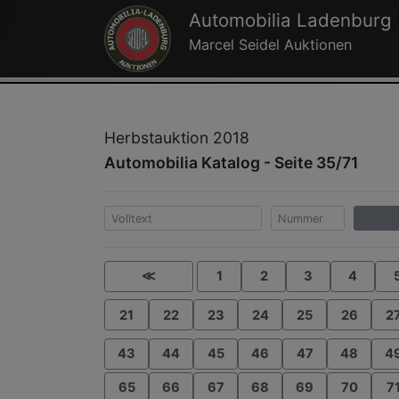
Automobilia Ladenburg
Marcel Seidel Auktionen
Herbstauktion 2018
Automobilia Katalog - Seite 35/71
≪
1
2
3
4
21
22
23
24
25
26
2
43
44
45
46
47
48
4
65
66
67
68
69
70
7