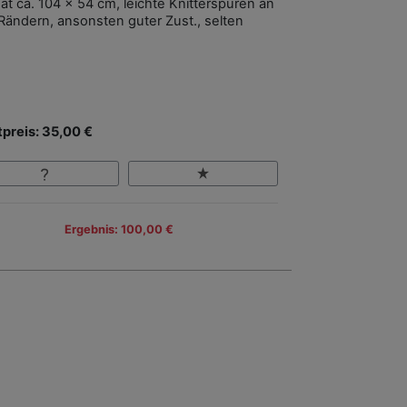
at ca. 104 x 54 cm, leichte Knitterspuren an
Rändern, ansonsten guter Zust., selten
tpreis: 35,00 €
Ergebnis: 100,00 €