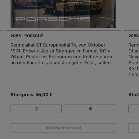
2055 - PORSCHE
2056
Rennplakat GT Europapokal 74, von Oktober
Renn
1974, Entwurf Atelier Strenger, im Format 101 x
Cham
76 cm, Poster mit Faltspuren und Knitterspuren
Nove
an den Rändern, ansonsten guter Zust., selten
Stre
Knit
1 cm
Startpreis: 55,00 €
Star
Kein Nachverkauf