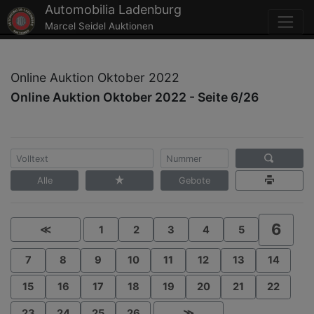
Automobilia Ladenburg
Marcel Seidel Auktionen
Online Auktion Oktober 2022
Online Auktion Oktober 2022 - Seite 6/26
Alle
Gebote
6
≪
1
2
3
4
5
7
8
9
10
11
12
13
14
15
16
17
18
19
20
21
22
23
24
25
26
≫