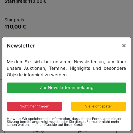
Startpreis: 110,00 €
Startpreis
110,00 €
Endet: 22.10.2022 14:42:40
×
Newsletter
Melden Sie sich bei unserem Newsletter an, um über
Kein Nachverkauf
unsere Auktionen, Termine, Highlights und besondere
Objekte informiert zu werden.
Zur Newsletteranmeldung
Nicht mehr fragen
Vielleicht später
Hinweis: Wir speichern die Information, dass dieses Formular in dieser
Sitzung bereits angezeigt wurde oder Sie dieses Formular nicht mehr
sehen wollen, in einem Cookie auf Ihrem Gerät.