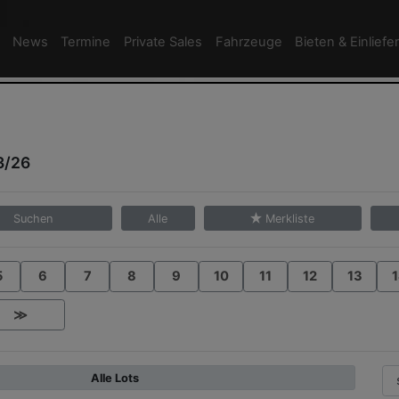
News
Termine
Private Sales
Fahrzeuge
Bieten & Einliefe
3/26
Suchen
Alle
Merkliste
5
6
7
8
9
10
11
12
13
1
≫
Alle Lots