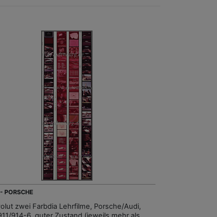
 - PORSCHE
olut zwei Farbdia Lehrfilme, Porsche/Audi,
911/914-6, guter Zustand (jeweils mehr als