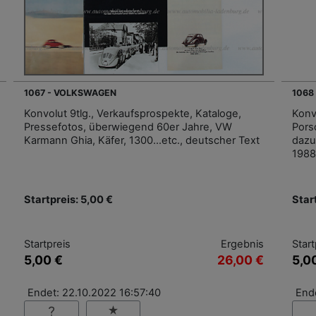
1067 - VOLKSWAGEN
1068
Konvolut 9tlg., Verkaufsprospekte, Kataloge,
Konv
Pressefotos, überwiegend 60er Jahre, VW
Porsc
Karmann Ghia, Käfer, 1300…etc., deutscher Text
dazu
1988
Startpreis: 5,00 €
Star
Startpreis
Ergebnis
Start
5,00 €
26,00 €
5,0
Endet: 22.10.2022 16:57:40
End