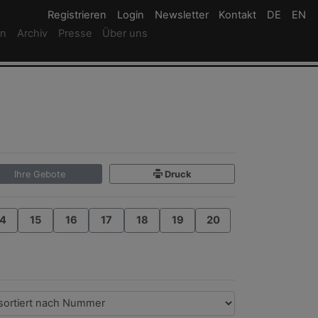
Registrieren
Registrieren
Login
Login
Newsletter
Newsletter
Kontakt
Newsletter
DE
Deutsc
EN
En
rn
Archiv
Presse
Über uns
Ihre Gebote
Druck
4
15
16
17
18
19
20