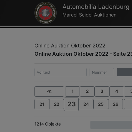
Automobilia Ladenburg
Marcel Seidel Auktionen
Online Auktion Oktober 2022
Online Auktion Oktober 2022 - Seite 2
≪
1
2
3
4
23
21
22
24
25
26
1214 Objekte