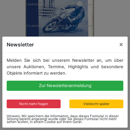
×
Newsletter
Melden Sie sich bei unserem Newsletter an, um über
unsere Auktionen, Termine, Highlights und besondere
209
Objekte informiert zu werden.
Rennprogramm Quer durch Neuwied 1950, inkl.
Teilnehmerliste
Zur Newsletteranmeldung
Nicht mehr fragen
Vielleicht später
Startpreis: 10,00 €
Hinweis: Wir speichern die Information, dass dieses Formular in dieser
Sitzung bereits angezeigt wurde oder Sie dieses Formular nicht mehr
sehen wollen, in einem Cookie auf Ihrem Gerät.