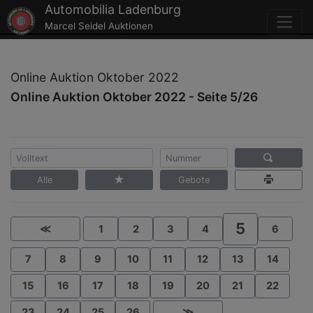
Automobilia Ladenburg
Marcel Seidel Auktionen
Online Auktion Oktober 2022
Online Auktion Oktober 2022 - Seite 5/26
Alle
Gebote
5
≪
1
2
3
4
6
7
8
9
10
11
12
13
14
15
16
17
18
19
20
21
22
23
24
25
26
≫